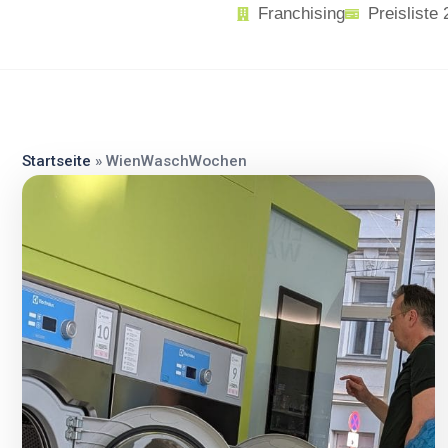
content
Franchising
Preisliste
Startseite
»
WienWaschWochen