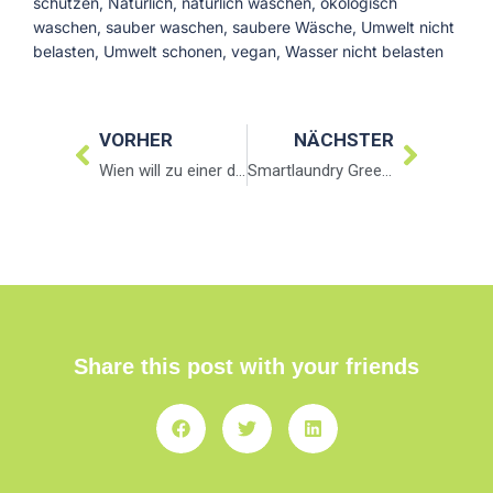
schützen
,
Natürlich
,
natürlich waschen
,
ökologisch
waschen
,
sauber waschen
,
saubere Wäsche
,
Umwelt nicht
belasten
,
Umwelt schonen
,
vegan
,
Wasser nicht belasten
VORHER
NÄCHSTER
Wien will zu einer digitalen Weltstadt werden
Smartlaundry Green&Clean in Wien
Share this post with your friends