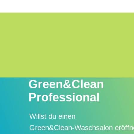
Green&Clean
Professional
Willst du einen
Green&Clean-Waschsalon eröffn