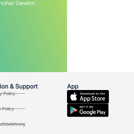
, hoher Gewinn
ion & Support
App
y Policy
 Policy
ufsbelehrung