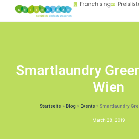
Franchising
Preislis
content
Smartlaundry Gree
Wien
Startseite
»
Blog
»
Events
»
Smartlaundry Gre
March 28, 2019