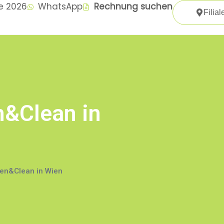
te 2026
WhatsApp
Rechnung suchen
Filial
n&Clean in
en&Clean in Wien