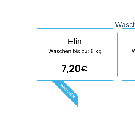
Wasch
Elin
Waschen bis zu: 8 kg
W
7,20
€
WASCHEN