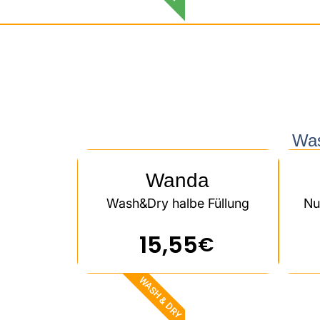
Was
Wanda
Wash&Dry halbe Füllung
Nu
15,55
€
WASH & DRY​