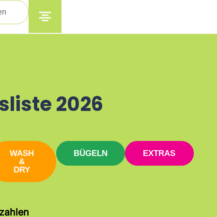
en
sliste 2026
WASH
BÜGELN
EXTRAS
&
DRY
zahlen