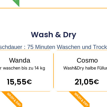
Wash & Dry
chdauer : 75 Minuten Waschen und Troc
Wanda
Cosmo
r waschen bis zu 14 kg
Wash&Dry halbe Füllu
15,55
21,05
€
€
WASH & DRY​
WASH & DRY​