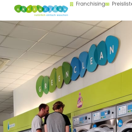
Franchising
Preislis
content