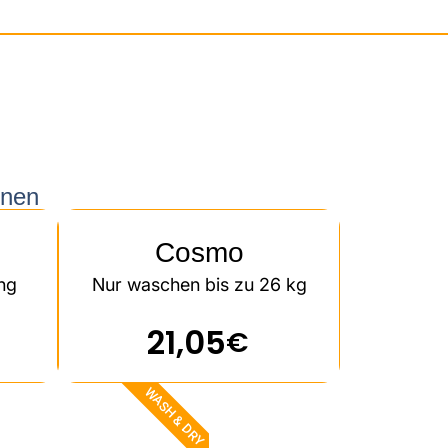
knen
Cosmo
ng
Nur waschen bis zu 26 kg
21,05
€
WASH & DRY​