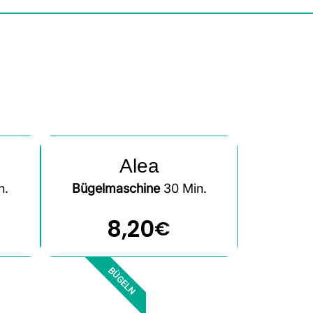
Alea
n.
Bügelmaschine
30 Min.
8,20
€
BÜGELN