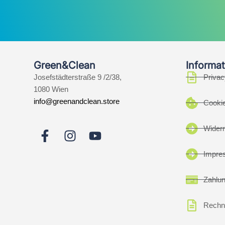
Green&Clean
Informat
Josefstädterstraße 9 /2/38,
Privac
1080 Wien
info@greenandclean.store
Cookie
Widerr
Impre
Zahlu
Rechn