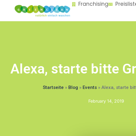
Franchising
Preislis
content
Alexa, starte bitte 
Startseite
»
Blog
»
Events
»
Alexa, starte b
February 14, 2019