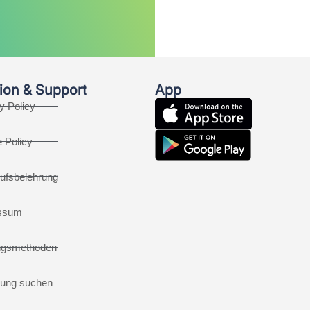
ion & Support
App
y Policy
 Policy
ufsbelehrung
ssum
ngsmethoden
ung suchen