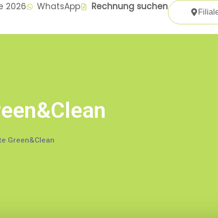
te 2026
WhatsApp
Rechnung suchen
Filial
Green&Clean
itte Green&Clean