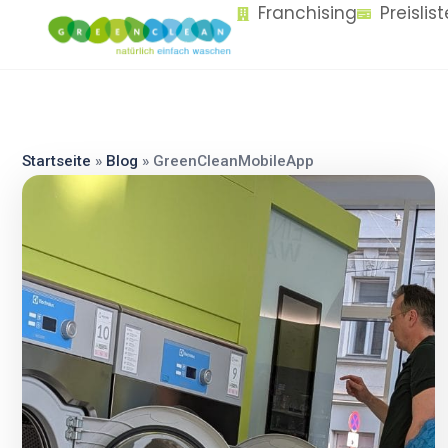
Franchising
Preislis
content
Startseite
»
Blog
»
GreenCleanMobileApp