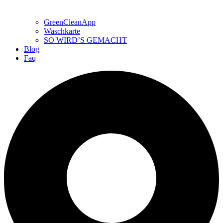
GreenCleanApp
Waschkarte
SO WIRD’S GEMACHT
Blog
Faq