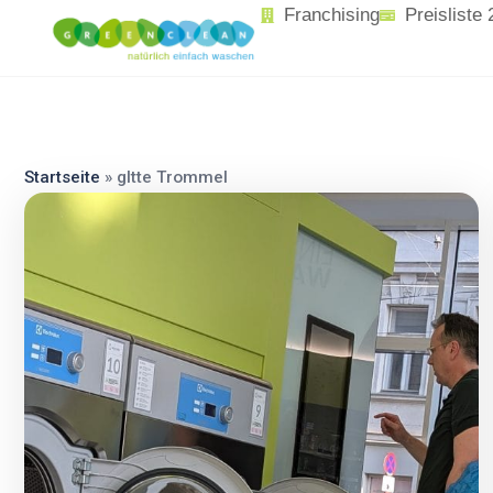
content
Franchising
Preisliste
Startseite
»
gltte Trommel