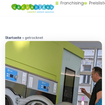
Franchising
Preislis
content
Startseite
»
getrocknet