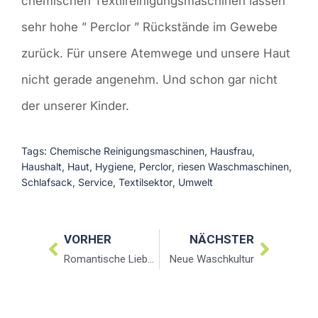
chemischen Textilreinigungsmaschinen lassen
sehr hohe ” Perclor ” Rückstände im Gewebe
zurück. Für unsere Atemwege und unsere Haut
nicht gerade angenehm. Und schon gar nicht
der unserer Kinder.
Tags:
Chemische Reinigungsmaschinen
,
Hausfrau
,
Haushalt
,
Haut
,
Hygiene
,
Perclor
,
riesen Waschmaschinen
,
Schlafsack
,
Service
,
Textilsektor
,
Umwelt
VORHER
NÄCHSTER
Romantische Liebe ©copyright
Neue Waschkultur