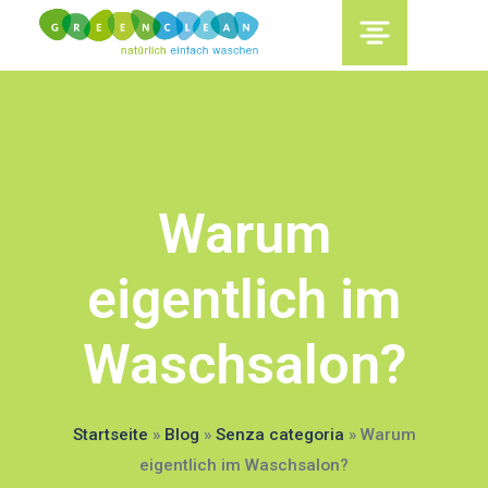
content
Warum
eigentlich im
Waschsalon?
Startseite
»
Blog
»
Senza categoria
»
Warum
eigentlich im Waschsalon?