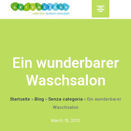
content
Ein wunderbarer
Waschsalon
Startseite
»
Blog
»
Senza categoria
»
Ein wunderbarer
Waschsalon
March 15, 2010