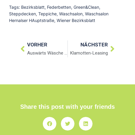
Tags:
Bezirksblatt
,
Federbetten
,
Green&Clean
,
Steppdecken
,
Teppiche
,
Waschsalon
,
Waschsalon
Hernalser HAuptstraße
,
Wiener Bezirksblatt
VORHER
NÄCHSTER
Auswärts Wäsche waschen
Klamotten-Leasing
Share this post with your friends