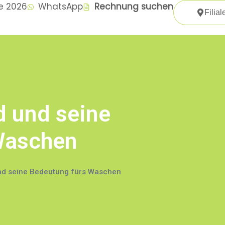
te 2026
WhatsApp
Rechnung suchen
Filial
d und seine
Waschen
nd seine Bedeutung fürs Waschen