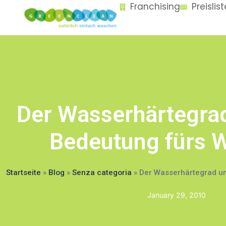
Franchising
Preislis
content
Der Wasserhärtegra
Bedeutung fürs 
Startseite
»
Blog
»
Senza categoria
»
Der Wasserhärtegrad u
January 29, 2010