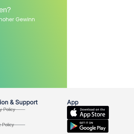
en?
, hoher Gewinn
ion & Support
App
y Policy
 Policy