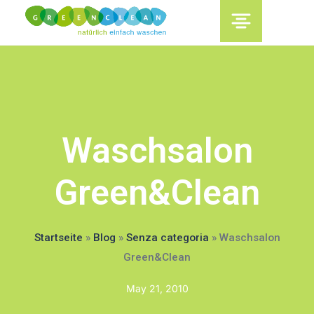
content
Waschsalon
Green&Clean
Startseite
»
Blog
»
Senza categoria
»
Waschsalon
Green&Clean
May 21, 2010