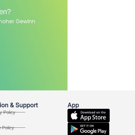
en?
, hoher Gewinn
ion & Support
App
y Policy
 Policy