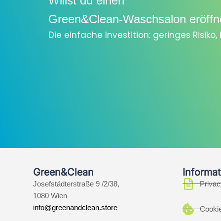
Willst du einen
Green&Clean-Waschsalon eröffn
Die einfache Investition: geringes Risiko
Green&Clean
Informat
Josefstädterstraße 9 /2/38,
Privac
1080 Wien
info@greenandclean.store
Cookie