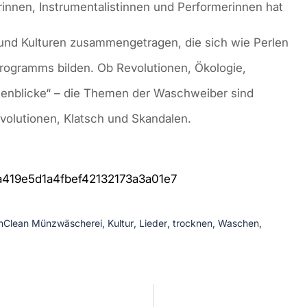
innen, Instrumentalistinnen und Performerinnen hat
und Kulturen zusammengetragen, die sich wie Perlen
rogramms bilden. Ob Revolutionen, Ökologie,
itenblicke“ – die Themen der Waschweiber sind
evolutionen, Klatsch und Skandalen.
419e5d1a4fbef42132173a3a01e7
nClean Münzwäscherei
,
Kultur
,
Lieder
,
trocknen
,
Waschen
,