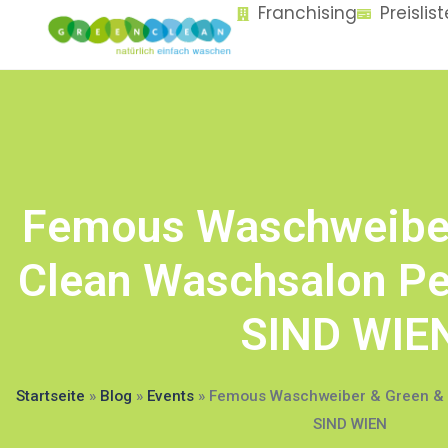
Franchising
Preislis
content
Femous Waschweiber
Clean Waschsalon Pe
SIND WIE
Startseite
»
Blog
»
Events
»
Femous Waschweiber & Green & 
SIND WIEN