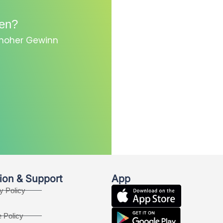
en?
, hoher Gewinn
ion & Support
App
y Policy
 Policy