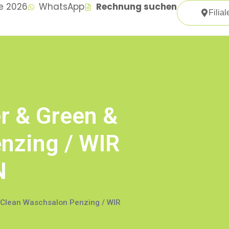
te 2026
WhatsApp
Rechnung suchen
Filial
 & Green &
nzing / WIR
N
Clean Waschsalon Penzing / WIR