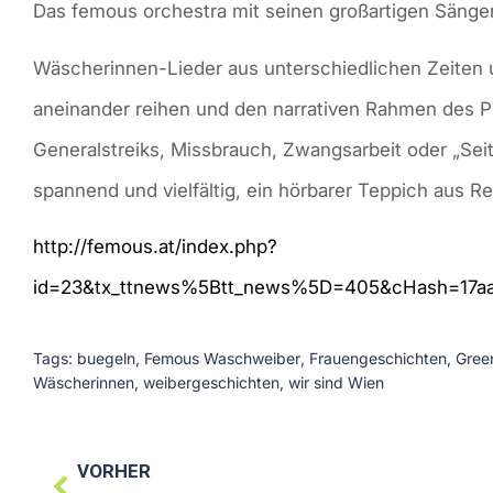
Das femous orchestra mit seinen großartigen Sänger
Wäscherinnen-Lieder aus unterschiedlichen Zeiten 
aneinander reihen und den narrativen Rahmen des P
Generalstreiks, Missbrauch, Zwangsarbeit oder „Se
spannend und vielfältig, ein hörbarer Teppich aus R
http://femous.at/index.php?
id=23&tx_ttnews%5Btt_news%5D=405&cHash=17aa
Tags:
buegeln
,
Femous Waschweiber
,
Frauengeschichten
,
Gree
Wäscherinnen
,
weibergeschichten
,
wir sind Wien
VORHER