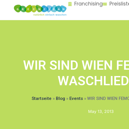
Franchising
Preislis
content
WIR SIND WIEN 
WASCHLIED
Startseite
»
Blog
»
Events
»
WIR SIND WIEN FEM
May 13, 2013