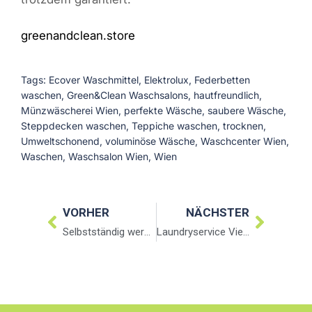
greenandclean.store
Tags:
Ecover Waschmittel
,
Elektrolux
,
Federbetten
waschen
,
Green&Clean Waschsalons
,
hautfreundlich
,
Münzwäscherei Wien
,
perfekte Wäsche
,
saubere Wäsche
,
Steppdecken waschen
,
Teppiche waschen
,
trocknen
,
Umweltschonend
,
voluminöse Wäsche
,
Waschcenter Wien
,
Waschen
,
Waschsalon Wien
,
Wien
VORHER
NÄCHSTER
Selbstständig werden- aber was?
Laundryservice Vienna – Wäschereiservice Wien