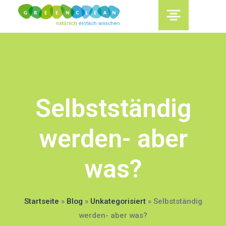
content
Selbstständig
werden- aber
was?
Startseite
»
Blog
»
Unkategorisiert
»
Selbstständig
werden- aber was?