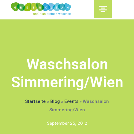
content
Waschsalon
Simmering/Wien
Startseite
»
Blog
»
Events
»
Waschsalon
Simmering/Wien
September 25, 2012