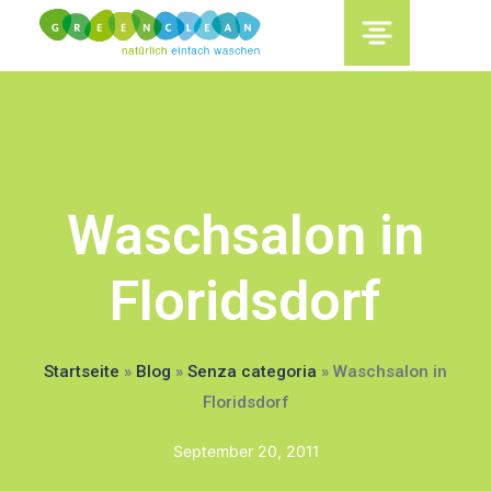
content
Waschsalon in
Floridsdorf
Startseite
»
Blog
»
Senza categoria
»
Waschsalon in
Floridsdorf
September 20, 2011