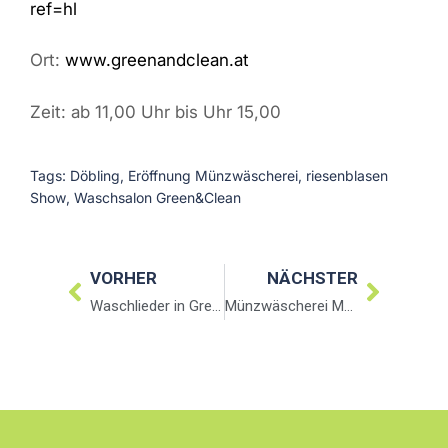
ref=hl
Ort:
www.greenandclean.at
Zeit: ab 11,00 Uhr bis Uhr 15,00
Tags:
Döbling
,
Eröffnung Münzwäscherei
,
riesenblasen
Show
,
Waschsalon Green&Clean
VORHER
NÄCHSTER
Waschlieder in Green&Clean Filialen
Münzwäscherei Megaevent in Wien