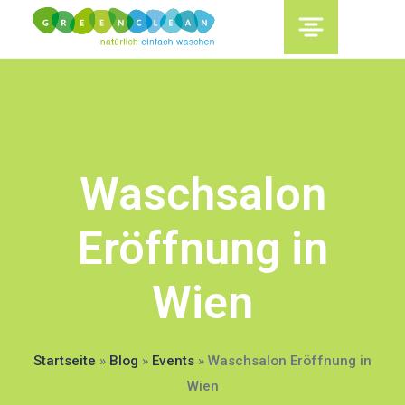
content
Waschsalon
Eröffnung in
Wien
Startseite
»
Blog
»
Events
»
Waschsalon Eröffnung in
Wien