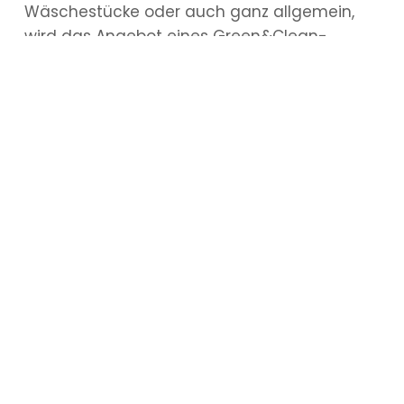
Wäschestücke oder auch ganz allgemein,
wird das Angebot eines Green&Clean-
Waschsalons zu schätzen wissen. Natürlich,
einfach, waschen.