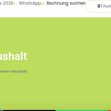
te 2026
WhatsApp
Rechnung suchen
Filial
shalt
samer Haushalt