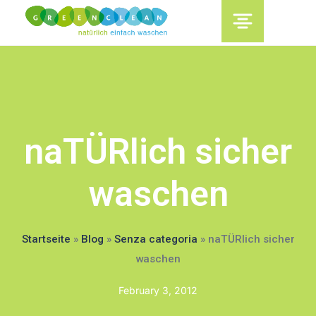
content
naTÜRlich sicher
waschen
Startseite
»
Blog
»
Senza categoria
»
naTÜRlich sicher
waschen
February 3, 2012