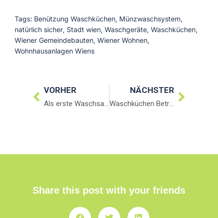
Tags:
Benützung Waschküchen
,
Münzwaschsystem
,
natürlich sicher
,
Stadt wien
,
Waschgeräte
,
Waschküchen
,
Wiener Gemeindebauten
,
Wiener Wohnen
,
Wohnhausanlagen Wiens
VORHER
NÄCHSTER
Als erste Waschsalonkette……
Waschküchen Betriebsordnung für Wohnhausanlagen Stadt Wien
Share this post with your friends