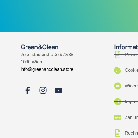
Green&Clean
Informat
Josefstädterstraße 9 /2/38,
Privac
1080 Wien
info@greenandclean.store
Cookie
Widerr
Impre
Zahlu
Rechn