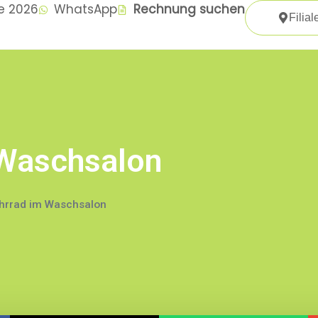
te 2026
WhatsApp
Rechnung suchen
Filial
 Waschsalon
hrrad im Waschsalon