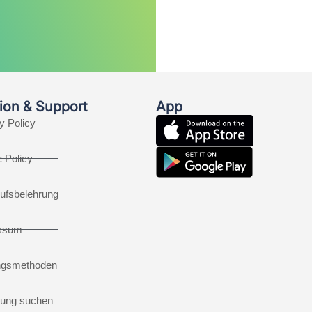
ion & Support
App
y Policy
 Policy
ufsbelehrung
ssum
ngsmethoden
ung suchen