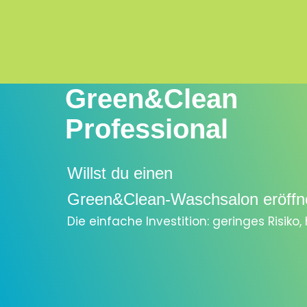
Green&Clean
Professional
Willst du einen
Green&Clean-Waschsalon eröffn
Die einfache Investition: geringes Risiko