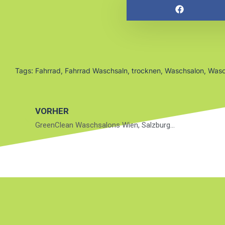
Tags:
Fahrrad
,
Fahrrad Waschsaln
,
trocknen
,
Waschsalon
,
Wasc
VORHER
GreenClean Waschsalons Wien, Salzburg…