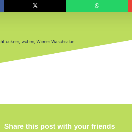
htrockner
,
wchen
,
Wiener Waschsalon
Share this post with your friends