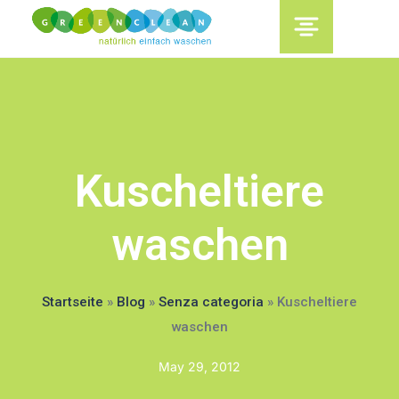
content
Kuscheltiere
waschen
Startseite
»
Blog
»
Senza categoria
»
Kuscheltiere
waschen
May 29, 2012