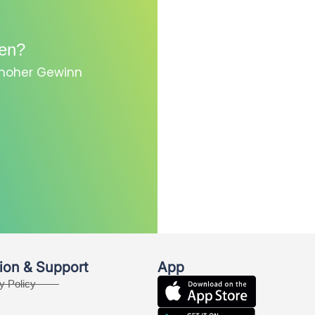
en?
, hoher Gewinn
ion & Support
App
y Policy