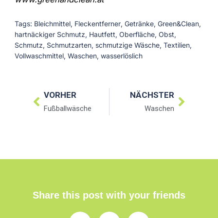
Tags:
Bleichmittel
,
Fleckentferner
,
Getränke
,
Green&Clean
,
hartnäckiger Schmutz
,
Hautfett
,
Oberfläche
,
Obst
,
Schmutz
,
Schmutzarten
,
schmutzige Wäsche
,
Textilien
,
Vollwaschmittel
,
Waschen
,
wasserlöslich
VORHER
NÄCHSTER
Fußballwäsche
Waschen
Share this post with your friends