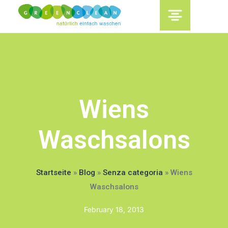
content
Wiens
Waschsalons
Startseite
»
Blog
»
Senza categoria
»
Wiens
Waschsalons
February 18, 2013