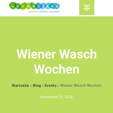
content
Wiener Wasch
Wochen
Startseite
»
Blog
»
Events
»
Wiener Wasch Wochen
November 21, 2012