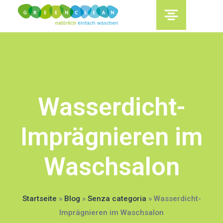
content
Wasserdicht-
Imprägnieren im
Waschsalon
Startseite
»
Blog
»
Senza categoria
»
Wasserdicht-
Imprägnieren im Waschsalon