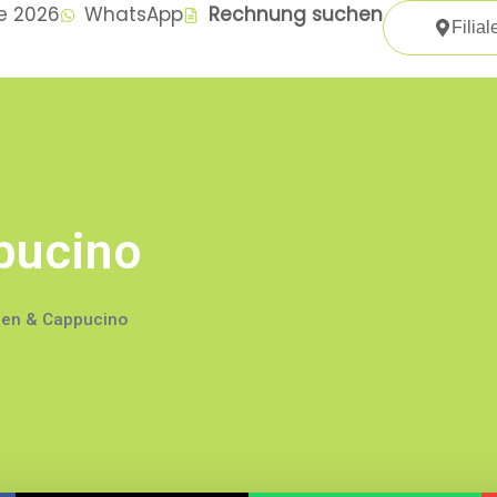
te 2026
WhatsApp
Rechnung suchen
Filial
pucino
en & Cappucino