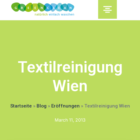
content
Textilreinigung
Wien
Startseite
»
Blog
»
Eröffnungen
»
Textilreinigung Wien
March 11, 2013