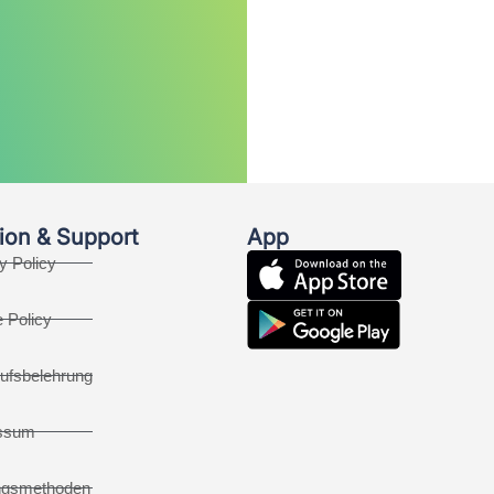
ion & Support
App
y Policy
 Policy
ufsbelehrung
ssum
ngsmethoden