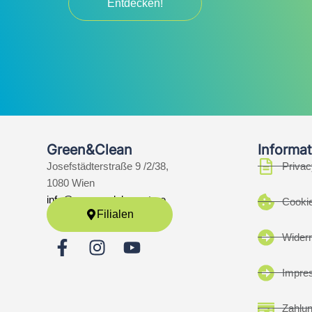
Entdecken!
Green&Clean
Informat
Josefstädterstraße 9 /2/38,
Privac
1080 Wien
info@greenandclean.store
Cookie
Filialen
Widerr
Impre
Zahlu