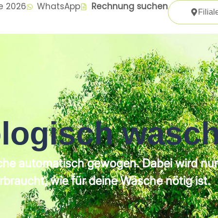
te 2026
WhatsApp
Rechnung suchen
Filial
logisch wasc
he automatisch gewogen. Dabei wird nur 
rbraucht, wie für deine Wäsche nötig ist.