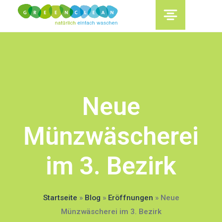
content
Neue
Münzwäscherei
im 3. Bezirk
Startseite
»
Blog
»
Eröffnungen
»
Neue
Münzwäscherei im 3. Bezirk