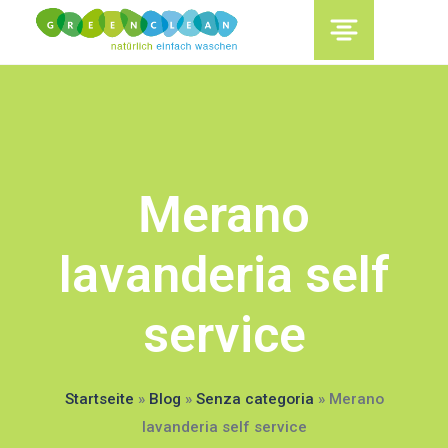
content
Merano
lavanderia self
service
Startseite
»
Blog
»
Senza categoria
»
Merano
lavanderia self service