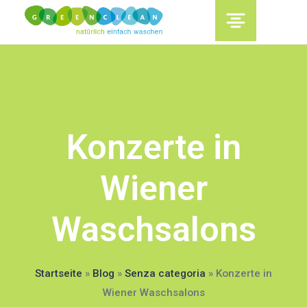
content
Konzerte in
Wiener
Waschsalons
Startseite
»
Blog
»
Senza categoria
»
Konzerte in
Wiener Waschsalons