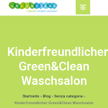
content
Kinderfreundlicher
Green&Clean
Waschsalon
Startseite
»
Blog
»
Senza categoria
»
Kinderfreundlicher Green&Clean Waschsalon