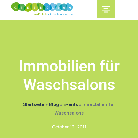
content
Immobilien für
Waschsalons
Startseite
»
Blog
»
Events
»
Immobilien für
Waschsalons
October 12, 2011