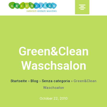
content
Green&Clean
Waschsalon
Startseite
»
Blog
»
Senza categoria
»
Green&Clean
Waschsalon
October 22, 2010