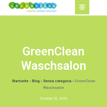
content
GreenClean
Waschsalon
Startseite
»
Blog
»
Senza categoria
»
GreenClean
Waschsalon
October 10, 2013