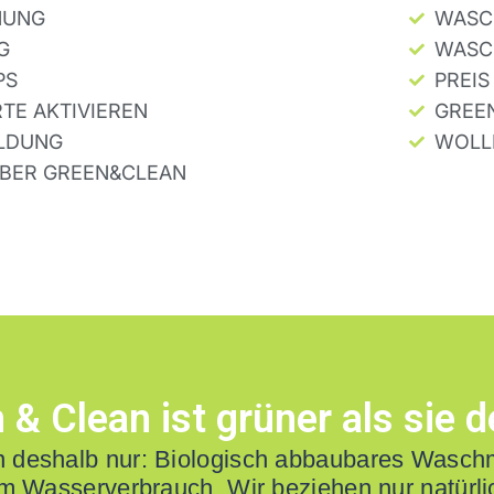
NUNG
WASC
G
WASC
PS
PREIS
TE AKTIVIEREN
GREE
LDUNG
WOLL
ÜBER GREEN&CLEAN
 & Clean ist grüner als sie 
n deshalb nur: Biologisch abbaubares Wasc
m Wasserverbrauch. Wir beziehen nur natürl