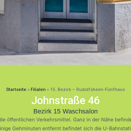
rk 15 |
Startseite
»
Filialen
»
15. Bezirk – Rudolfsheim-Fünfhaus
Johnstraße 46
fsheim-
Bezirk 15 Waschsalon
fhaus
die öffentlichen Verkehrsmittel. Ganz in der Nähe befin
inige Gehminuten entfernt befindet sich die U-Bahnstat