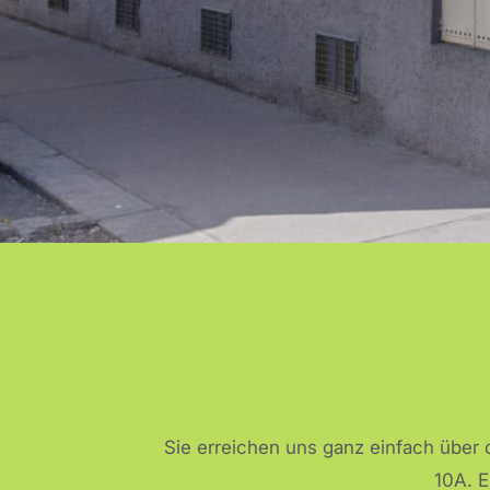
Bezi
Rudol
Fün
Sie erreichen uns ganz einfach über 
10A. E