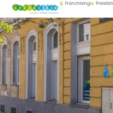
Franchising
Preislis
content