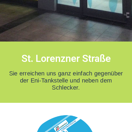
Bruneck |
St. Lorenzner Straße
Italien
Sie erreichen uns ganz einfach gegenüber
der Eni-Tankstelle und neben dem
Schlecker.