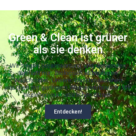
Green & Clean ist grüner
als sie denken
Wir tragen Verantwortung und verwenden
deshalb nur: Biologisch abbaubares
Waschmittel. Unsere Waschmaschinen
waschen mit geringem Wasserverbrauch. Wir
beziehen nur natürlichen Strom.
Entdecken!