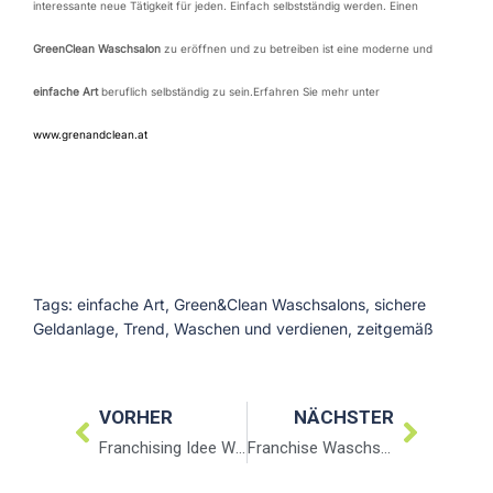
interessante neue Tätigkeit für jeden. Einfach selbstständig werden. Einen
GreenClean Waschsalon
zu eröffnen und zu betreiben ist eine moderne und
einfache Art
beruflich selbständig zu sein.Erfahren Sie mehr unter
www.grenandclean.at
Tags:
einfache Art
,
Green&Clean Waschsalons
,
sichere
Geldanlage
,
Trend
,
Waschen und verdienen
,
zeitgemäß
VORHER
NÄCHSTER
Franchising Idee Waschsalon
Franchise Waschsalon GreenClean