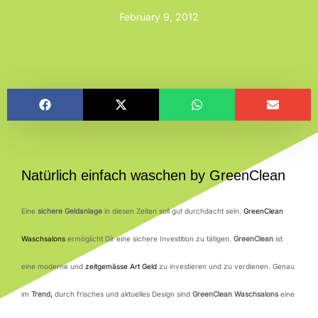
February 9, 2012
Natürlich einfach waschen by GreenClean
Eine
sichere Geldanlage
in diesen Zeiten soll gut durchdacht sein.
GreenClean
Waschsalons
ermöglicht Dir eine sichere Investition zu tätigen.
GreenClean
ist
eine moderne und
zeitgemässe Art Geld
zu investieren und zu verdienen. Genau
im
Trend,
durch frisches und aktuelles Design sind
GreenClean Waschsalons
eine