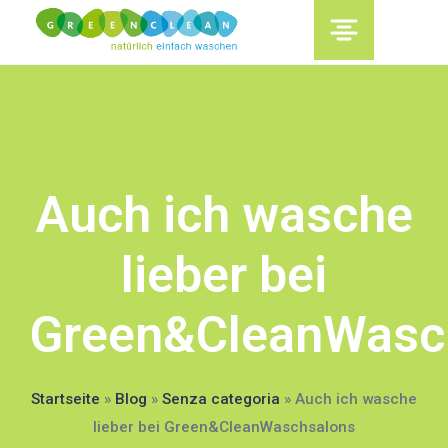
content
Auch ich wasche
lieber bei
Green&CleanWasc
Startseite
»
Blog
»
Senza categoria
»
Auch ich wasche
lieber bei Green&CleanWaschsalons