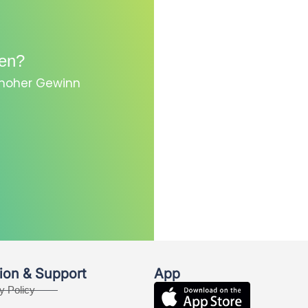
en?
, hoher Gewinn
ion & Support
App
y Policy