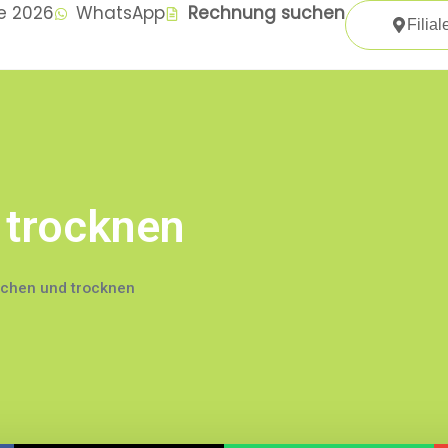
te 2026
WhatsApp
Rechnung suchen
Filial
 trocknen
schen und trocknen